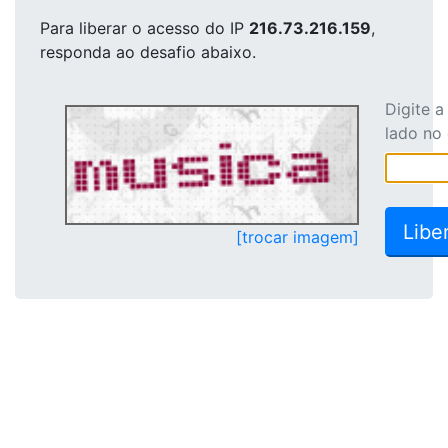
Para liberar o acesso
do IP
216.73.216.159
,
responda ao desafio abaixo.
Digite 
lado no
[trocar imagem]