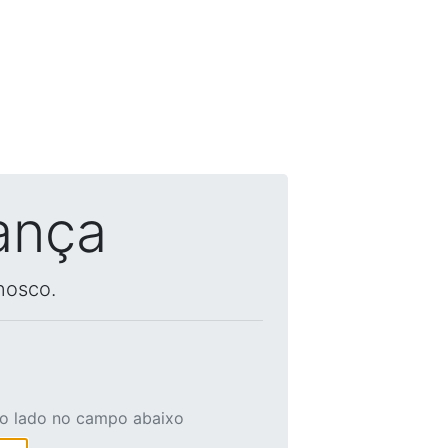
ança
nosco.
ao lado no campo abaixo