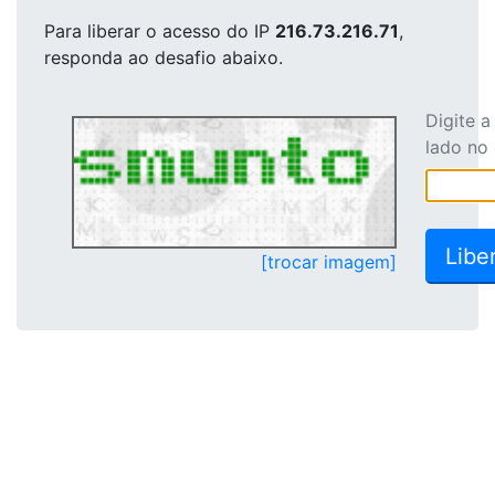
Para liberar o acesso
do IP
216.73.216.71
,
responda ao desafio abaixo.
Digite 
lado no
[trocar imagem]