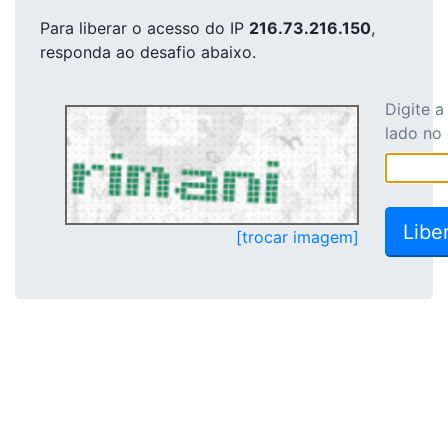
Para liberar o acesso
do IP
216.73.216.150
,
responda ao desafio abaixo.
Digite 
lado no
[trocar imagem]