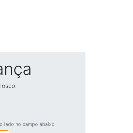
ança
nosco.
ao lado no campo abaixo