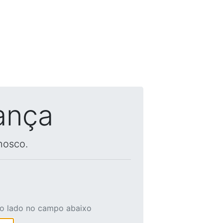
ança
nosco.
ao lado no campo abaixo