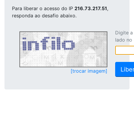
Para liberar o acesso
do IP
216.73.217.51
,
responda ao desafio abaixo.
Digite 
lado no
[trocar imagem]