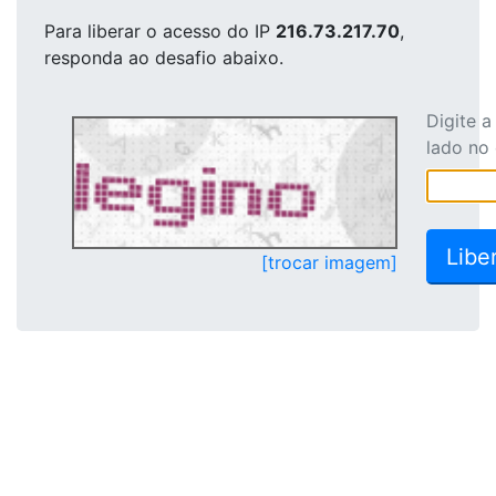
Para liberar o acesso
do IP
216.73.217.70
,
responda ao desafio abaixo.
Digite 
lado no
[trocar imagem]